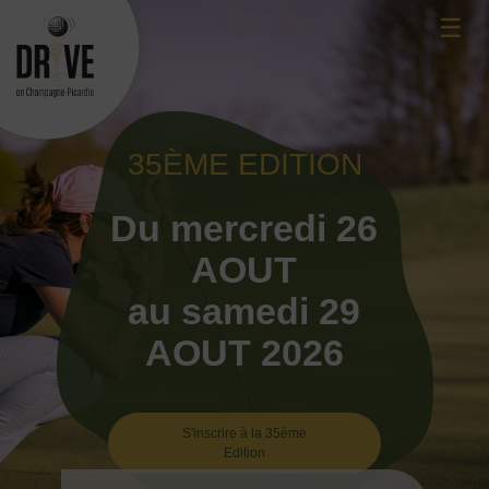
Skip
☰
to
content
35ÈME EDITION
Du mercredi 26
AOUT
au samedi 29
AOUT 2026
S'inscrire à la 35ème
Edition