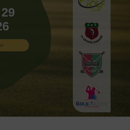
 29
26
on