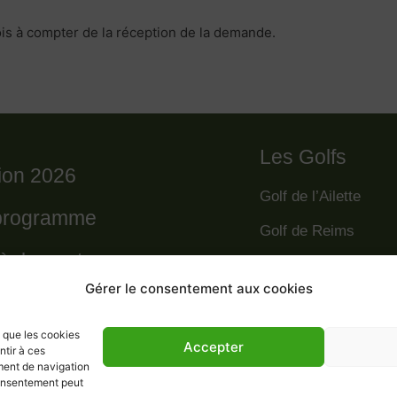
is à compter de la réception de la demande.
Les Golfs
tion 2026
Golf de l’Ailette
programme
Golf de Reims
règlement
Golf de la Grande R
Gérer le consentement aux cookies
Golf des Poursaude
 départs 2026
Golf de Champagne
s que les cookies
 résultats 2025
Accepter
ntir à ces
ment de navigation
Golf du Val Secret
 consentement peut