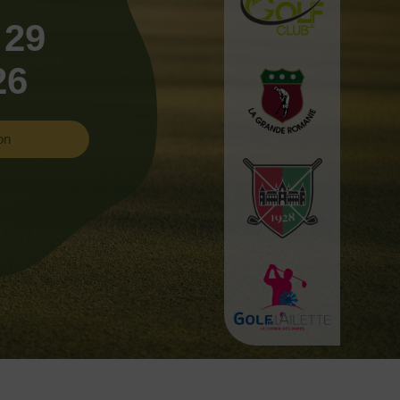
 29
26
on