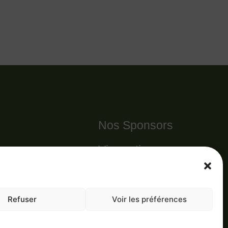
Nos Sponsors
Vie pratique
omanie
s
Nous contacter
Refuser
Voir les préférences