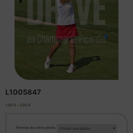
L1005847
1,00
€
–
5,00
€
Format de votre photo