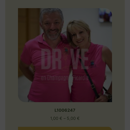
L1006247
1,00
€
–
5,00
€