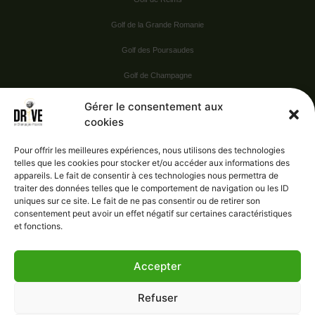
Golf de la Grande Romanie
Golf des Poursaudes
Golf de Champagne
Golf du Val Secret
Gérer le consentement aux
cookies
Nos Sponsors
Pour offrir les meilleures expériences, nous utilisons des technologies
telles que les cookies pour stocker et/ou accéder aux informations des
appareils. Le fait de consentir à ces technologies nous permettra de
Vie pratique
traiter des données telles que le comportement de navigation ou les ID
uniques sur ce site. Le fait de ne pas consentir ou de retirer son
Nous contacter
consentement peut avoir un effet négatif sur certaines caractéristiques
et fonctions.
Accepter
Administration
Confidentialité
Refuser
Mentions légales
Gérer le consentement