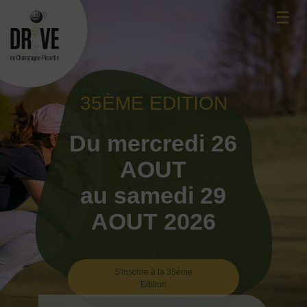
Skip
☰
to
content
35ÈME EDITION
Du mercredi 26
AOUT
au samedi 29
AOUT 2026
S'inscrire à la 35ème
Edition