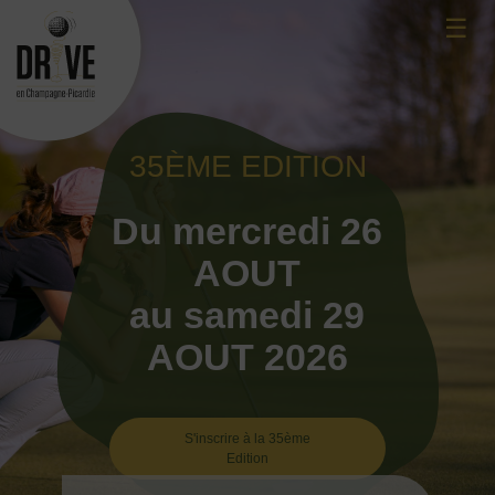
Skip
☰
to
content
35ÈME EDITION
Du mercredi 26
AOUT
au samedi 29
AOUT 2026
S'inscrire à la 35ème
Edition