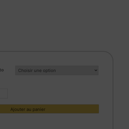
to
tité
05824
Ajouter au panier