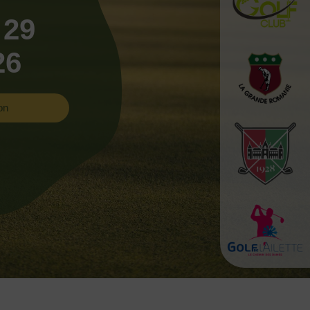
 29
26
on