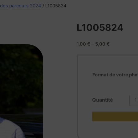
 des parcours 2024
/ L1005824
L1005824
1,00
€
–
5,00
€
Format de votre pho
quan
de
L10