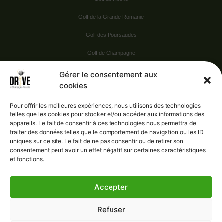
Golf de la Grande Romanie
Golf des Poursaudes
Golf de Champagne
Golf du Val Secret
Gérer le consentement aux
cookies
Nos Sponsors
Pour offrir les meilleures expériences, nous utilisons des technologies
telles que les cookies pour stocker et/ou accéder aux informations des
appareils. Le fait de consentir à ces technologies nous permettra de
Vie pratique
traiter des données telles que le comportement de navigation ou les ID
uniques sur ce site. Le fait de ne pas consentir ou de retirer son
Nous contacter
consentement peut avoir un effet négatif sur certaines caractéristiques
et fonctions.
Accepter
Administration
Confidentialité
Refuser
Mentions légales
Gérer le consentement