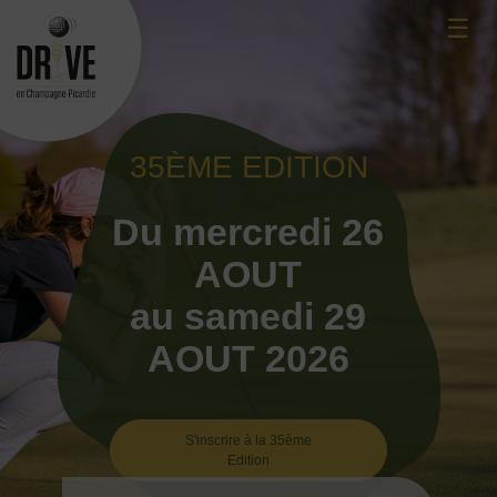
Skip
☰
to
content
35ÈME EDITION
Du mercredi 26
AOUT
au samedi 29
AOUT 2026
S'inscrire à la 35ème
Edition