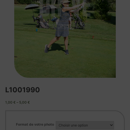
L1001990
1,00
€
–
5,00
€
Format de votre photo