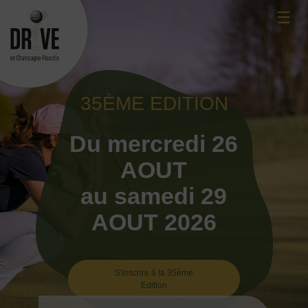
Skip
☰
to
content
35ÈME EDITION
Du mercredi 26
AOUT
au samedi 29
AOUT 2026
S'inscrire à la 35ème
Edition