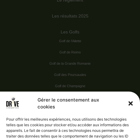
Le règlement
Les résultats 2025
Les Golfs
Golf de l’Ailette
Golf de Reims
Golf de la Grande Romanie
Golf des Poursaudes
Golf de Champagne
Golf du Val Secret
Gérer le consentement aux
cookies
Nos Sponsors
Pour offrir les meilleures expériences, nous utilisons des technologies
telles que les cookies pour stocker et/ou accéder aux informations des
appareils. Le fait de consentir à ces technologies nous permettra de
Vie pratique
traiter des données telles que le comportement de navigation ou les ID