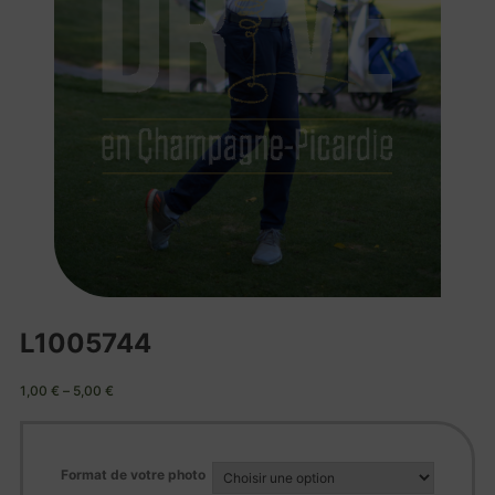
L1005744
1,00
€
–
5,00
€
Format de votre photo