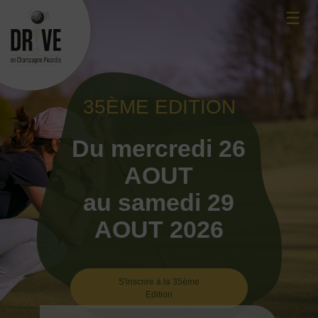
Skip
☰
to
content
35ÈME EDITION
Du mercredi 26
AOUT
au samedi 29
AOUT 2026
S'inscrire à la 35ème
Edition