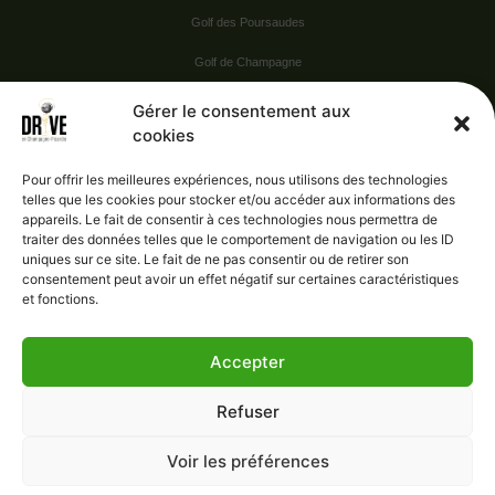
Golf des Poursaudes
Golf de Champagne
Golf du Val Secret
Gérer le consentement aux
cookies
Nos Sponsors
Pour offrir les meilleures expériences, nous utilisons des technologies
telles que les cookies pour stocker et/ou accéder aux informations des
appareils. Le fait de consentir à ces technologies nous permettra de
Vie pratique
traiter des données telles que le comportement de navigation ou les ID
uniques sur ce site. Le fait de ne pas consentir ou de retirer son
Nous contacter
consentement peut avoir un effet négatif sur certaines caractéristiques
et fonctions.
Accepter
Administration
Confidentialité
Refuser
Mentions légales
Gérer le consentement
Voir les préférences
Conditions générales de vente