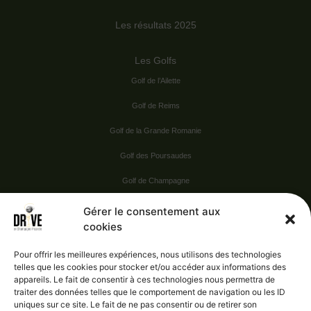
Les résultats 2025
Les Golfs
Golf de l’Ailette
Golf de Reims
Golf de la Grande Romanie
Golf des Poursaudes
Golf de Champagne
Golf du Val Secret
Gérer le consentement aux
cookies
Nos Sponsors
Pour offrir les meilleures expériences, nous utilisons des technologies
telles que les cookies pour stocker et/ou accéder aux informations des
appareils. Le fait de consentir à ces technologies nous permettra de
Vie pratique
traiter des données telles que le comportement de navigation ou les ID
uniques sur ce site. Le fait de ne pas consentir ou de retirer son