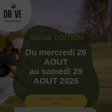
Skip
☰
to
content
35ÈME EDITION
Du mercredi 26
AOUT
au samedi 29
AOUT 2026
S'inscrire à la 35ème
Edition