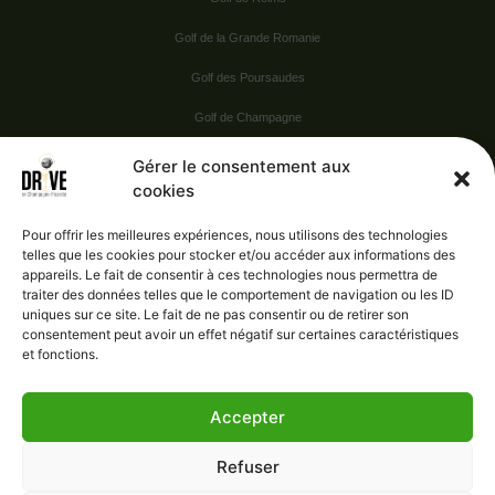
Golf de la Grande Romanie
Golf des Poursaudes
Golf de Champagne
Golf du Val Secret
Gérer le consentement aux
cookies
Nos Sponsors
Pour offrir les meilleures expériences, nous utilisons des technologies
telles que les cookies pour stocker et/ou accéder aux informations des
appareils. Le fait de consentir à ces technologies nous permettra de
Vie pratique
traiter des données telles que le comportement de navigation ou les ID
uniques sur ce site. Le fait de ne pas consentir ou de retirer son
Nous contacter
consentement peut avoir un effet négatif sur certaines caractéristiques
et fonctions.
Accepter
Administration
Confidentialité
Refuser
Mentions légales
Gérer le consentement