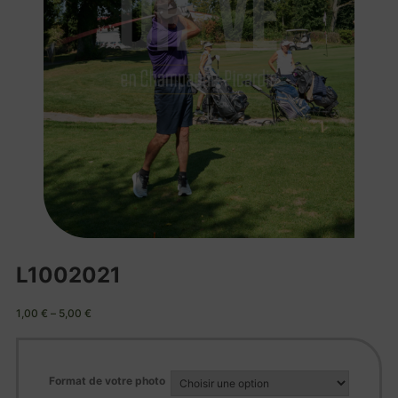
L1002021
1,00
€
–
5,00
€
Format de votre photo