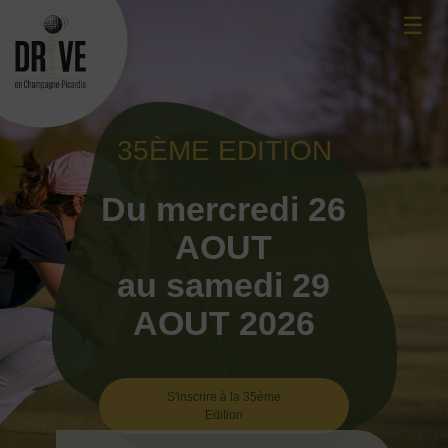
Skip
☰
to
content
35ÈME EDITION
Du mercredi 26
AOUT
au samedi 29
AOUT 2026
S'inscrire à la 35ème
Edition