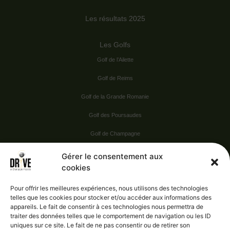
Les résultats 2025
Les Golfs
Golf de l’Ailette
Golf de Reims
Golf de la Grande Romanie
Golf des Poursaudes
Golf de Champagne
Golf du Val Secret
Gérer le consentement aux
cookies
Nos Sponsors
Pour offrir les meilleures expériences, nous utilisons des technologies
telles que les cookies pour stocker et/ou accéder aux informations des
appareils. Le fait de consentir à ces technologies nous permettra de
Vie pratique
traiter des données telles que le comportement de navigation ou les ID
uniques sur ce site. Le fait de ne pas consentir ou de retirer son