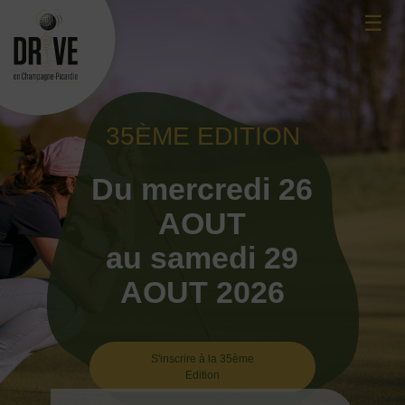
Skip
☰
to
content
35ÈME EDITION
Du mercredi 26
AOUT
au samedi 29
AOUT 2026
S'inscrire à la 35ème
Edition