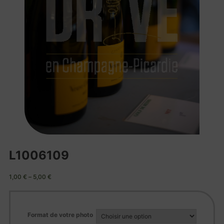
L1006109
1,00
€
–
5,00
€
Format de votre photo