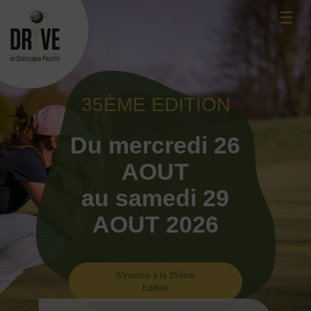
Skip
☰
to
content
35ÈME EDITION
Du mercredi 26
AOUT
au samedi 29
AOUT 2026
S'inscrire à la 35ème
Edition