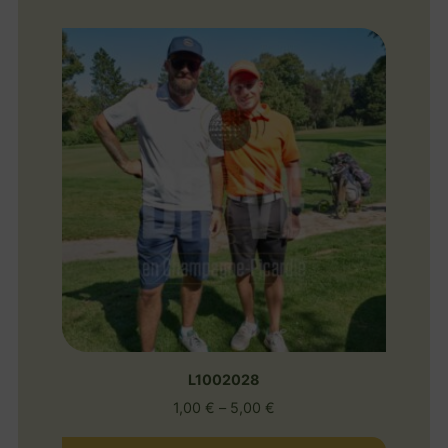
L1002028
1,00
€
–
5,00
€