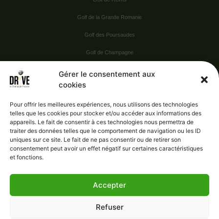
Golf de la Grande Romanie
Golf des Poursaudes
Golf de Champagne
Golf du Val Secret
Gérer le consentement aux
cookies
Nos Sponsors
Pour offrir les meilleures expériences, nous utilisons des technologies
telles que les cookies pour stocker et/ou accéder aux informations des
appareils. Le fait de consentir à ces technologies nous permettra de
Vie pratique
traiter des données telles que le comportement de navigation ou les ID
uniques sur ce site. Le fait de ne pas consentir ou de retirer son
Nous contacter
consentement peut avoir un effet négatif sur certaines caractéristiques
et fonctions.
Accepter
Administration
Confidentialité
Refuser
Mentions légales
Gérer le consentement