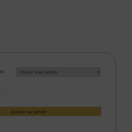
to
tité
05740
Ajouter au panier