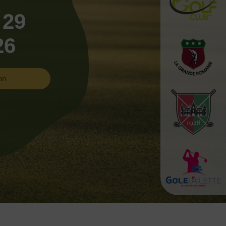
 29
26
on