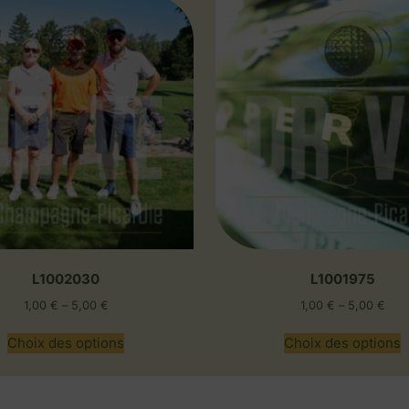
L1002030
L1001975
1,00
€
–
5,00
€
1,00
€
–
5,00
€
Choix des options
Choix des options