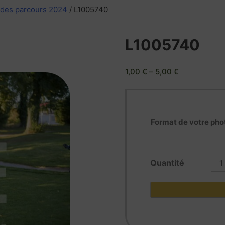
 des parcours 2024
/ L1005740
L1005740
1,00
€
–
5,00
€
Format de votre pho
quan
de
L10