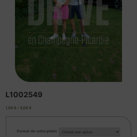
L1002549
1,00
€
–
5,00
€
Format de votre photo