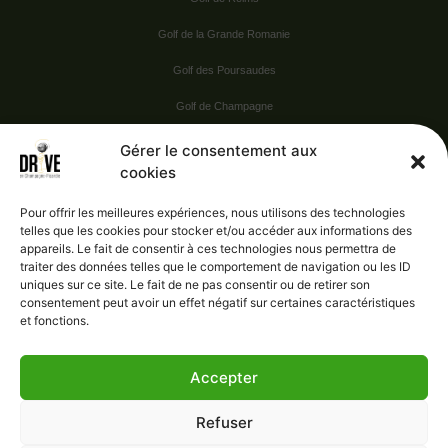
Golf de la Grande Romanie
Golf des Poursaudes
Golf de Champagne
Golf du Val Secret
Gérer le consentement aux
cookies
Nos Sponsors
Pour offrir les meilleures expériences, nous utilisons des technologies
telles que les cookies pour stocker et/ou accéder aux informations des
appareils. Le fait de consentir à ces technologies nous permettra de
Vie pratique
traiter des données telles que le comportement de navigation ou les ID
uniques sur ce site. Le fait de ne pas consentir ou de retirer son
Nous contacter
consentement peut avoir un effet négatif sur certaines caractéristiques
et fonctions.
Accepter
Administration
Confidentialité
Refuser
Mentions légales
Gérer le consentement