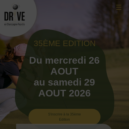
Skip
☰
to
content
35ÈME EDITION
Du mercredi 26
AOUT
au samedi 29
AOUT 2026
S'inscrire à la 35ème
Edition