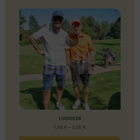
L1002028
1,00
€
–
5,00
€