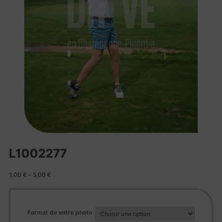
L1002277
1,00
€
–
5,00
€
Format de votre photo