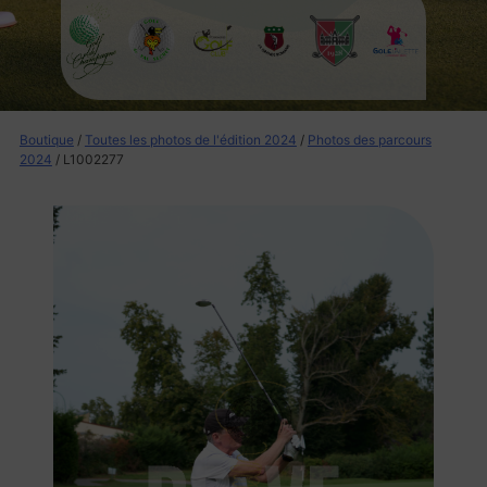
Boutique
/
Toutes les photos de l'édition 2024
/
Photos des parcours
2024
/ L1002277