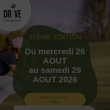
Skip
☰
to
content
35ÈME EDITION
Du mercredi 26
AOUT
au samedi 29
AOUT 2026
S'inscrire à la 35ème
Edition