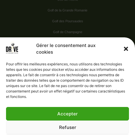
Golf de la Grande Romanie
Golf des Poursaudes
Golf de Champagne
Golf du Val Secret
Gérer le consentement aux
cookies
Nos Sponsors
Pour offrir les meilleures expériences, nous utilisons des technologies
telles que les cookies pour stocker et/ou accéder aux informations des
appareils. Le fait de consentir à ces technologies nous permettra de
Vie pratique
traiter des données telles que le comportement de navigation ou les ID
uniques sur ce site. Le fait de ne pas consentir ou de retirer son
Nous contacter
consentement peut avoir un effet négatif sur certaines caractéristiques
et fonctions.
Accepter
Administration
Confidentialité
Refuser
Mentions légales
Gérer le consentement