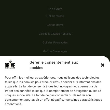
Les Golfs
Golf de l’Ailette
Golf de Reims
Golf de la Grande Romanie
Golf des Poursaudes
Golf de Champagne
Golf du Val Secret
Gérer le consentement aux
cookies
Nos Sponsors
Pour offrir les meilleures expériences, nous utilisons des technologies
telles que les cookies pour stocker et/ou accéder aux informations des
appareils. Le fait de consentir à ces technologies nous permettra de
Vie pratique
traiter des données telles que le comportement de navigation ou les ID
uniques sur ce site. Le fait de ne pas consentir ou de retirer son
Nous contacter
consentement peut avoir un effet négatif sur certaines caractéristiques
et fonctions.