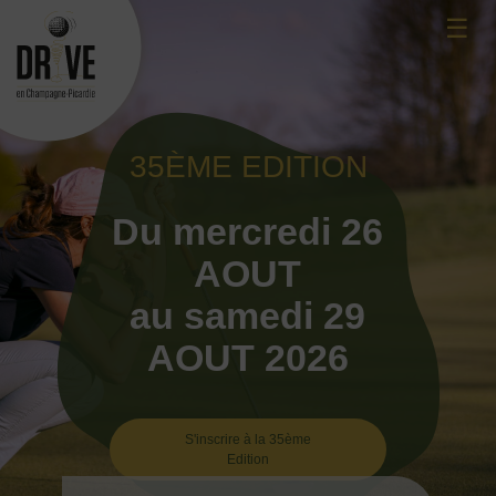
Skip
☰
to
content
35ÈME EDITION
Du mercredi 26
AOUT
au samedi 29
AOUT 2026
S'inscrire à la 35ème
Edition