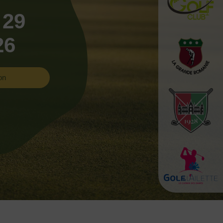
 29
26
on