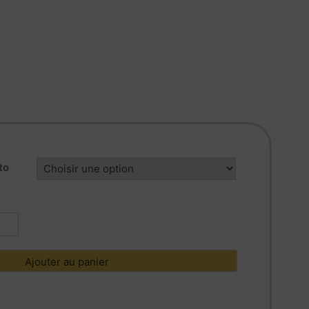
to
tité
02077
Ajouter au panier