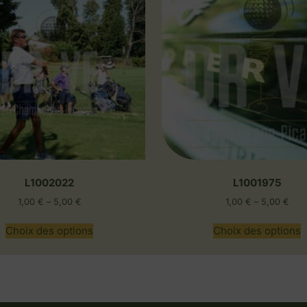
L1002022
L1001975
1,00
€
–
5,00
€
1,00
€
–
5,00
€
Choix des options
Choix des options