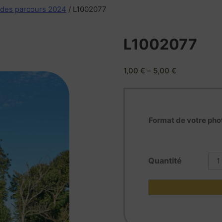
 des parcours 2024
/ L1002077
L1002077
1,00
€
–
5,00
€
Format de votre pho
quan
de
L10