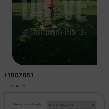
L1002061
1,00
€
–
5,00
€
Format de votre photo