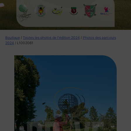
Boutique
/
Toutes les photos de l'édition 2024
/
Photos des parcours
2024
/ L1002061