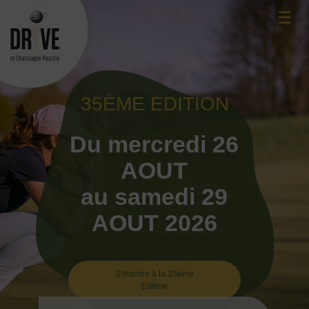
Skip
☰
to
content
35ÈME EDITION
Du mercredi 26
AOUT
au samedi 29
AOUT 2026
S'inscrire à la 35ème
Edition