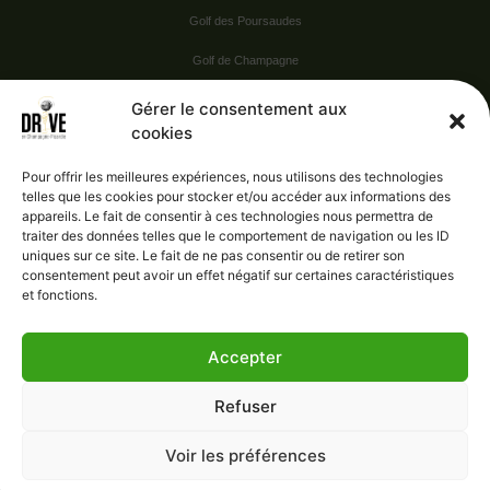
Golf des Poursaudes
Golf de Champagne
Golf du Val Secret
Gérer le consentement aux
cookies
Nos Sponsors
Pour offrir les meilleures expériences, nous utilisons des technologies
telles que les cookies pour stocker et/ou accéder aux informations des
appareils. Le fait de consentir à ces technologies nous permettra de
Vie pratique
traiter des données telles que le comportement de navigation ou les ID
uniques sur ce site. Le fait de ne pas consentir ou de retirer son
Nous contacter
consentement peut avoir un effet négatif sur certaines caractéristiques
et fonctions.
Accepter
Administration
Confidentialité
Refuser
Mentions légales
Gérer le consentement
Voir les préférences
Conditions générales de vente