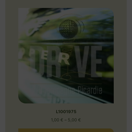
L1001975
1,00
€
–
5,00
€