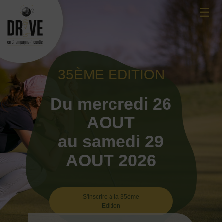
Skip
☰
to
content
35ÈME EDITION
Du mercredi 26
AOUT
au samedi 29
AOUT 2026
S'inscrire à la 35ème
Edition