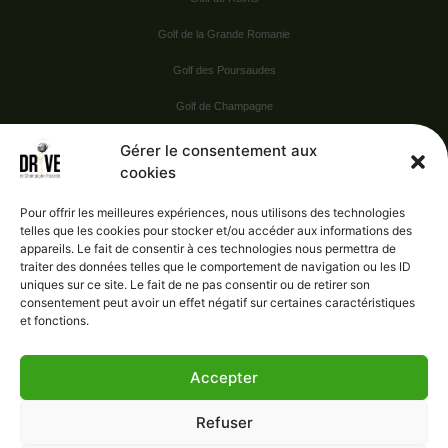
Golf de la Grande Romanie
Golf des Poursaudes
Golf de Champagne
Golf du Val Secret
Gérer le consentement aux
cookies
Nos Sponsors
Pour offrir les meilleures expériences, nous utilisons des technologies
telles que les cookies pour stocker et/ou accéder aux informations des
appareils. Le fait de consentir à ces technologies nous permettra de
Vie pratique
traiter des données telles que le comportement de navigation ou les ID
uniques sur ce site. Le fait de ne pas consentir ou de retirer son
Nous contacter
consentement peut avoir un effet négatif sur certaines caractéristiques
et fonctions.
Accepter
Administration
Confidentialité
Refuser
Mentions légales
Gérer le consentement