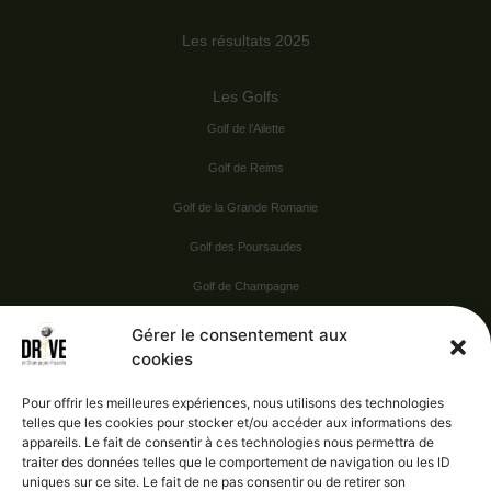
Les résultats 2025
Les Golfs
Golf de l’Ailette
Golf de Reims
Golf de la Grande Romanie
Golf des Poursaudes
Golf de Champagne
Golf du Val Secret
Gérer le consentement aux
cookies
Nos Sponsors
Pour offrir les meilleures expériences, nous utilisons des technologies
telles que les cookies pour stocker et/ou accéder aux informations des
appareils. Le fait de consentir à ces technologies nous permettra de
Vie pratique
traiter des données telles que le comportement de navigation ou les ID
uniques sur ce site. Le fait de ne pas consentir ou de retirer son