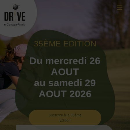
Skip
☰
to
content
35ÈME EDITION
Du mercredi 26
AOUT
au samedi 29
AOUT 2026
S'inscrire à la 35ème
Edition