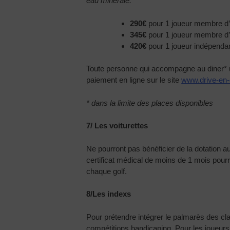
eau minérale.
290€
pour 1 joueur membre d’u
345€
pour 1 joueur membre d’un
420€
pour 1 joueur indépenda
Toute personne qui accompagne au diner* un
paiement en ligne sur le site
www.drive-en
* dans la limite des places disponibles
7/ Les voiturettes
Ne pourront pas bénéficier de la dotation a
certificat médical de moins de 1 mois pourr
chaque golf.
8/Les indexs
Pour prétendre intégrer le palmarès des cl
compétitions handicaping. Pour les joueur