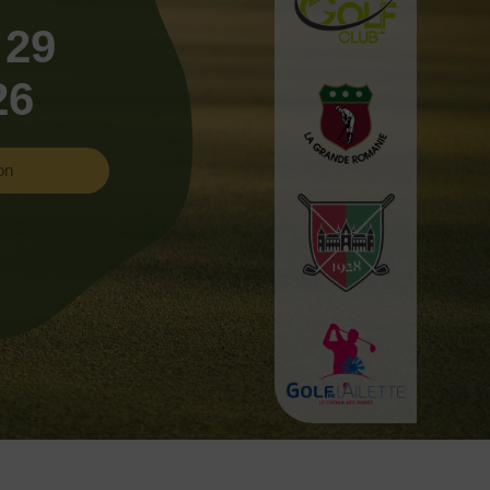
 29
26
on