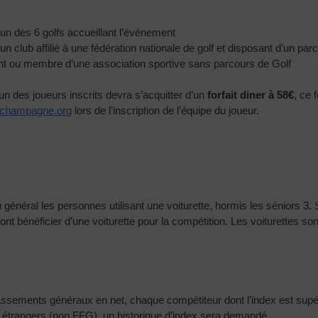
n des 6 golfs accueillant l’évènement
 club affilié à une fédération nationale de golf et disposant d’un par
nt ou membre d’une association sportive sans parcours de Golf
 des joueurs inscrits devra s’acquitter d’un
forfait diner à 58€
, ce 
-champagne.org
lors de l’inscription de l’équipe du joueur.
u général les personnes utilisant une voiturette, hormis les séniors 3
ont bénéficier d’une voiturette pour la compétition. Les voiturettes so
assements généraux en net, chaque compétiteur dont l’index est supér
s étrangers (non FFG), un historique d’index sera demandé.