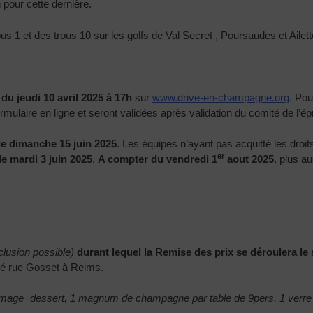
n pour cette dernière.
s 1 et des trous 10 sur les golfs de Val Secret , Poursaudes et Ailette
r
du jeudi 10 avril 2025 à 17h
sur
www.drive-en-champagne.org
. Pou
ulaire en ligne et seront validées après validation du comité de l’é
le dimanche 15 juin 2025
. Les équipes n’ayant pas acquitté les droits 
er
le mardi 3 juin 2025
.
A compter du vendredi 1
aout 2025
, plus au
lusion possible)
durant lequel la Remise des prix se déroulera le
é rue Gosset à Reims.
omage+dessert, 1 magnum de champagne par table de 9pers, 1 verre 