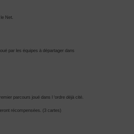
le Net.
s joué par les équipes à départager dans
premier parcours joué dans l ‘ordre déjà cité.
 seront récompensées. (3 cartes)