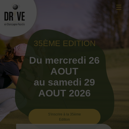
Skip
☰
to
content
35ÈME EDITION
Du mercredi 26
AOUT
au samedi 29
AOUT 2026
S'inscrire à la 35ème
Edition