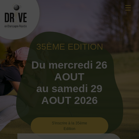
Skip
☰
to
content
35ÈME EDITION
Du mercredi 26
AOUT
au samedi 29
AOUT 2026
S'inscrire à la 35ème
Edition