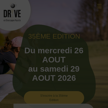
Skip
☰
to
content
35ÈME EDITION
Du mercredi 26
AOUT
au samedi 29
AOUT 2026
S'inscrire à la 35ème
Edition