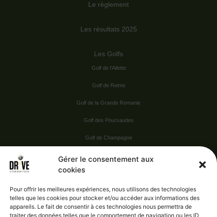
Le règlement
Les résultats 2025
Les Golfs
Golf de l’Ailette
Golf de Reims
Golf de la Grande Romanie
Golf des Poursaudes
Golf de Champagne
Golf du Val Secret
Gérer le consentement aux
cookies
Nos Sponsors
Pour offrir les meilleures expériences, nous utilisons des technologies
telles que les cookies pour stocker et/ou accéder aux informations des
appareils. Le fait de consentir à ces technologies nous permettra de
Vie pratique
traiter des données telles que le comportement de navigation ou les ID