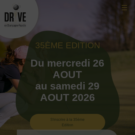
Skip
☰
to
content
35ÈME EDITION
Du mercredi 26
AOUT
au samedi 29
AOUT 2026
S'inscrire à la 35ème
Edition