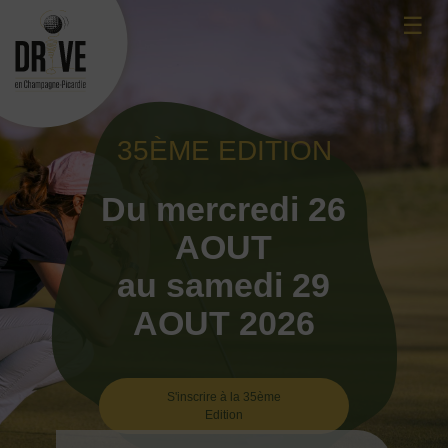
Skip
☰
to
content
35ÈME EDITION
Du mercredi 26
AOUT
au samedi 29
AOUT 2026
S'inscrire à la 35ème
Edition