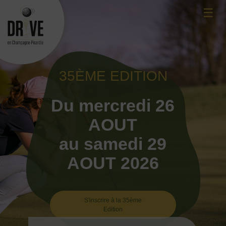
Skip
☰
to
content
35ÈME EDITION
Du mercredi 26
AOUT
au samedi 29
AOUT 2026
S'inscrire à la 35ème
Edition