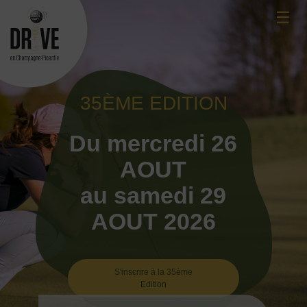
Skip
☰
to
content
35ÈME EDITION
Du mercredi 26
AOUT
au samedi 29
AOUT 2026
S'inscrire à la 35ème
Edition