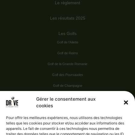
Le règlement
Les résultats 2025
Les Golfs
Golf de l’Ailette
Golf de Reims
Golf de la Grande Romanie
Golf des Poursaudes
Golf de Champagne
Golf du Val Secret
Gérer le consentement aux
cookies
Nos Sponsors
Pour offrir les meilleures expériences, nous utilisons des technologies
telles que les cookies pour stocker et/ou accéder aux informations des
appareils. Le fait de consentir à ces technologies nous permettra de
Vie pratique
traiter des données telles que le comportement de navigation ou les ID