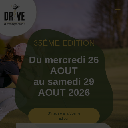
Skip
☰
to
content
35ÈME EDITION
Du mercredi 26
AOUT
au samedi 29
AOUT 2026
S'inscrire à la 35ème
Edition