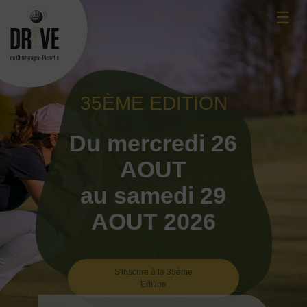
Skip
☰
to
content
35ÈME EDITION
Du mercredi 26
AOUT
au samedi 29
AOUT 2026
S'inscrire à la 35ème
Edition