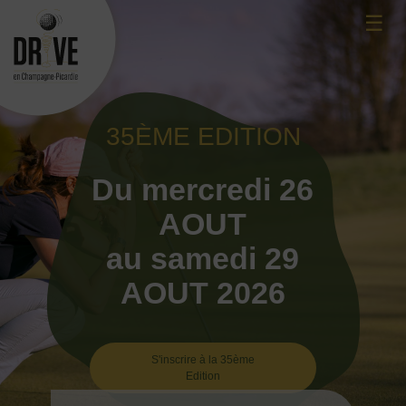
Skip
☰
to
content
35ÈME EDITION
Du mercredi 26
AOUT
au samedi 29
AOUT 2026
S'inscrire à la 35ème
Edition