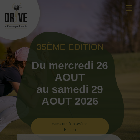
Skip
☰
to
content
35ÈME EDITION
Du mercredi 26
AOUT
au samedi 29
AOUT 2026
S'inscrire à la 35ème
Edition