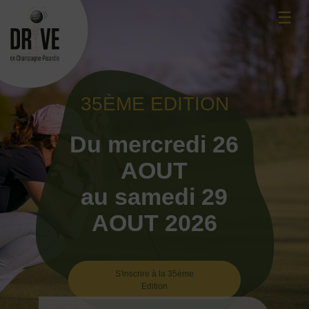
Skip
☰
to
content
35ÈME EDITION
Du mercredi 26
AOUT
au samedi 29
AOUT 2026
S'inscrire à la 35ème
Edition