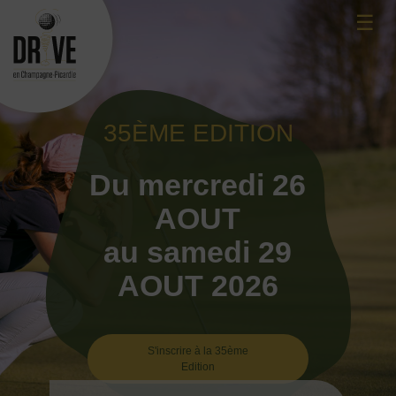
Skip
☰
to
content
35ÈME EDITION
Du mercredi 26
AOUT
au samedi 29
AOUT 2026
S'inscrire à la 35ème
Edition