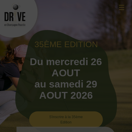
Skip
☰
to
content
35ÈME EDITION
Du mercredi 26
AOUT
au samedi 29
AOUT 2026
S'inscrire à la 35ème
Edition