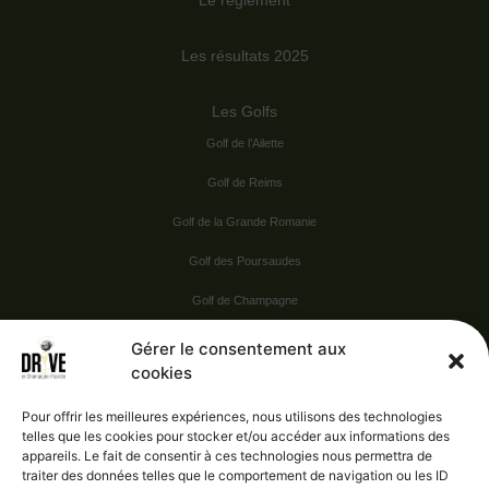
Le règlement
Les résultats 2025
Les Golfs
Golf de l’Ailette
Golf de Reims
Golf de la Grande Romanie
Golf des Poursaudes
Golf de Champagne
Golf du Val Secret
Gérer le consentement aux
cookies
Nos Sponsors
Pour offrir les meilleures expériences, nous utilisons des technologies
telles que les cookies pour stocker et/ou accéder aux informations des
appareils. Le fait de consentir à ces technologies nous permettra de
Vie pratique
traiter des données telles que le comportement de navigation ou les ID