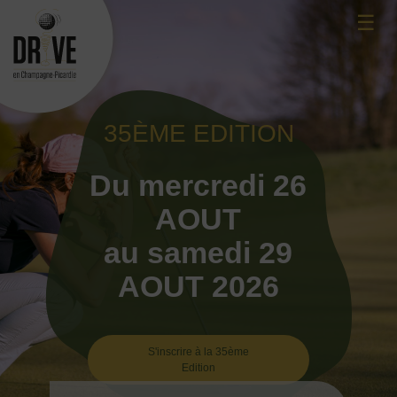
Skip
☰
to
content
35ÈME EDITION
Du mercredi 26
AOUT
au samedi 29
AOUT 2026
S'inscrire à la 35ème
Edition