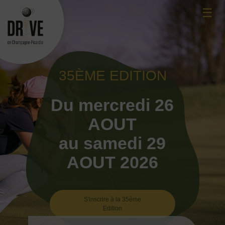
Skip
☰
to
content
35ÈME EDITION
Du mercredi 26
AOUT
au samedi 29
AOUT 2026
S'inscrire à la 35ème
Edition