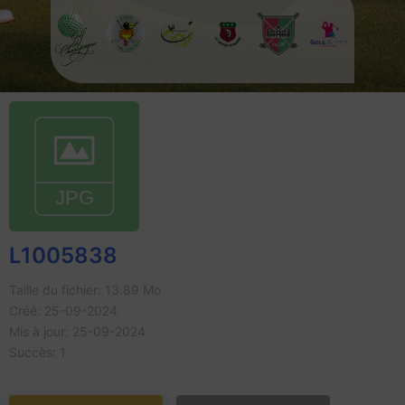
L1005838
Taille du fichier: 13.89 Mo
Créé: 25-09-2024
Mis à jour: 25-09-2024
Succès: 1