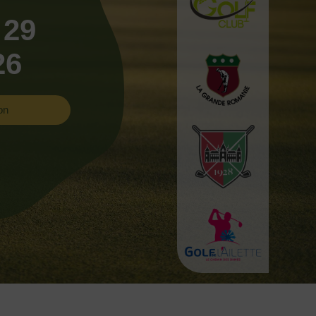
 29
26
on