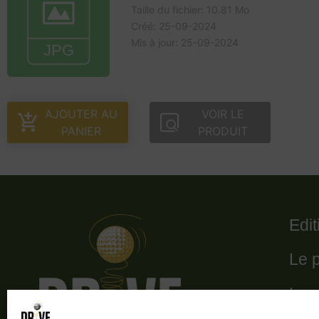
Taille du fichier: 10.81 Mo
Créé: 25-09-2024
Mis à jour: 25-09-2024
AJOUTER AU
VOIR LE
PANIER
PRODUIT
Edi
Le 
Le 