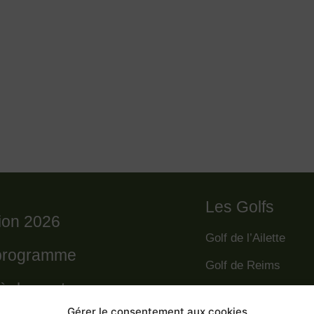
Les Golfs
tion 2026
Golf de l’Ailette
programme
Golf de Reims
règlement
Golf de la Grande R
Gérer le consentement aux cookies