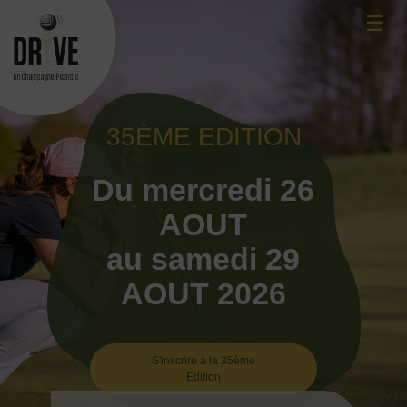
Skip
☰
to
content
35ÈME EDITION
Du mercredi 26
AOUT
au samedi 29
AOUT 2026
S'inscrire à la 35ème
Edition