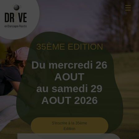
Skip
☰
to
content
35ÈME EDITION
Du mercredi 26
AOUT
au samedi 29
AOUT 2026
S'inscrire à la 35ème
Edition