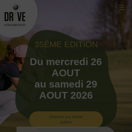
Skip
☰
to
content
35ÈME EDITION
Du mercredi 26
AOUT
au samedi 29
AOUT 2026
S'inscrire à la 35ème
Edition