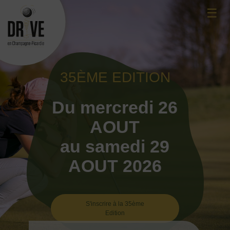
Skip
☰
to
content
35ÈME EDITION
Du mercredi 26
AOUT
au samedi 29
AOUT 2026
S'inscrire à la 35ème
Edition