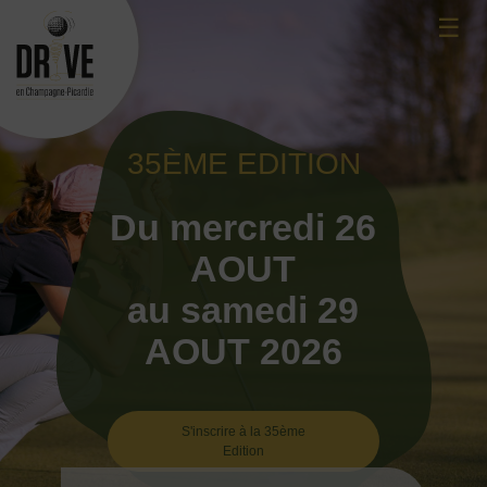
Skip
☰
to
content
35ÈME EDITION
Du mercredi 26
AOUT
au samedi 29
AOUT 2026
S'inscrire à la 35ème
Edition