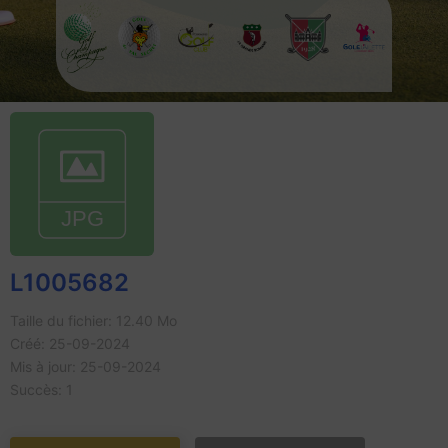
L1005682
Taille du fichier: 12.40 Mo
Créé: 25-09-2024
Mis à jour: 25-09-2024
Succès: 1