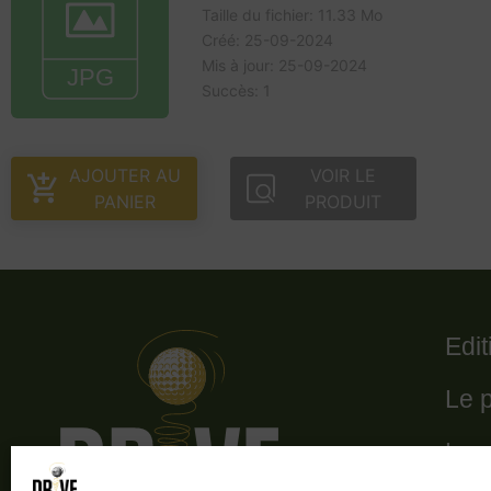
Taille du fichier: 11.33 Mo
Créé: 25-09-2024
Mis à jour: 25-09-2024
Succès: 1
AJOUTER AU
VOIR LE
PANIER
PRODUIT
Edi
Le 
Le 