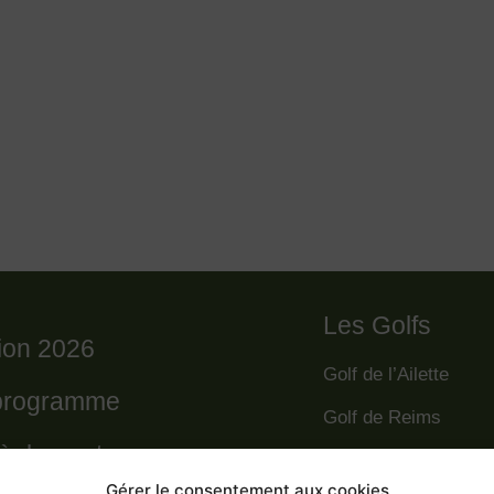
Les Golfs
tion 2026
Golf de l’Ailette
programme
Golf de Reims
règlement
Golf de la Grande R
Gérer le consentement aux cookies