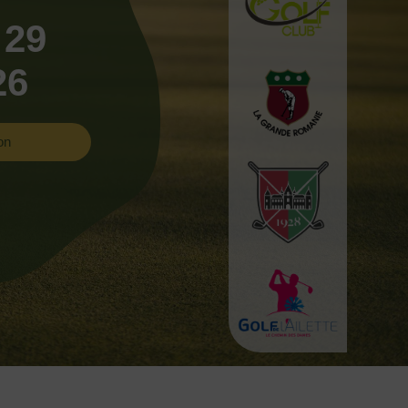
 29
26
on