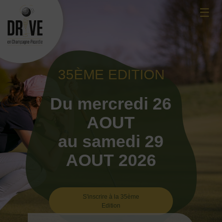
Skip
☰
to
content
35ÈME EDITION
Du mercredi 26
AOUT
au samedi 29
AOUT 2026
S'inscrire à la 35ème
Edition