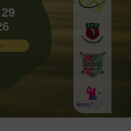
 29
26
on