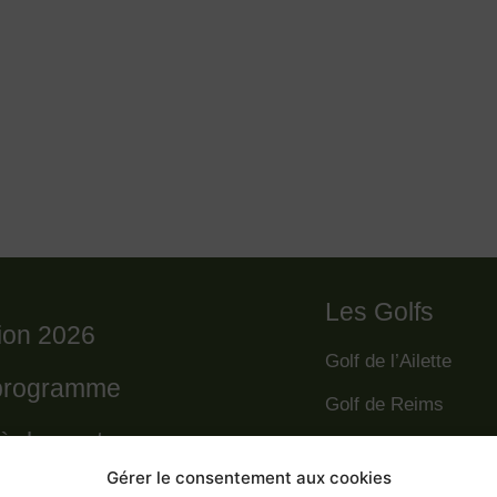
Les Golfs
tion 2026
Golf de l’Ailette
programme
Golf de Reims
règlement
Golf de la Grande R
Gérer le consentement aux cookies
Golf des Poursaude
 départs 2026