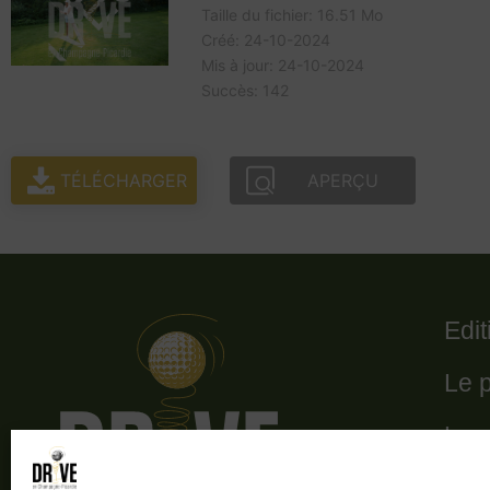
Taille du fichier: 16.51 Mo
Créé: 24-10-2024
Mis à jour: 24-10-2024
Succès: 142
TÉLÉCHARGER
APERÇU
Edi
Le 
Le 
Les