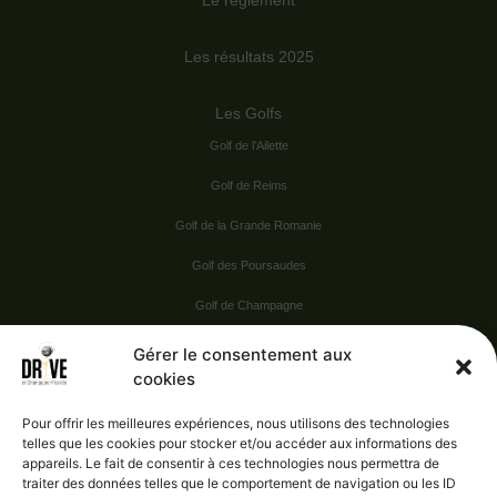
Le règlement
Les résultats 2025
Les Golfs
Golf de l’Ailette
Golf de Reims
Golf de la Grande Romanie
Golf des Poursaudes
Golf de Champagne
Golf du Val Secret
Gérer le consentement aux
cookies
Nos Sponsors
Pour offrir les meilleures expériences, nous utilisons des technologies
telles que les cookies pour stocker et/ou accéder aux informations des
appareils. Le fait de consentir à ces technologies nous permettra de
Vie pratique
traiter des données telles que le comportement de navigation ou les ID