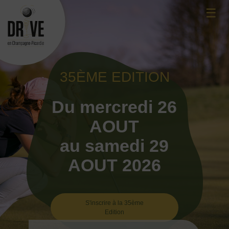
Skip
☰
to
content
35ÈME EDITION
Du mercredi 26
AOUT
au samedi 29
AOUT 2026
S'inscrire à la 35ème
Edition