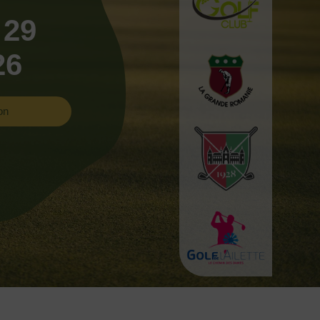
 29
26
on