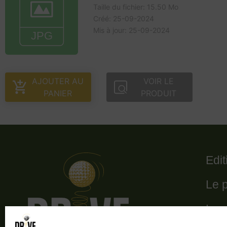
Taille du fichier: 15.50 Mo
Créé: 25-09-2024
Mis à jour: 25-09-2024
AJOUTER AU
VOIR LE
PANIER
PRODUIT
Edi
Le 
Le 