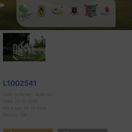
L1002541
Taille du fichier: 14.46 Mo
Créé: 24-10-2024
Mis à jour: 24-10-2024
Succès: 126