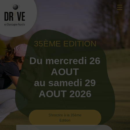
Skip
☰
to
content
35ÈME EDITION
Du mercredi 26
AOUT
au samedi 29
AOUT 2026
S'inscrire à la 35ème
Edition